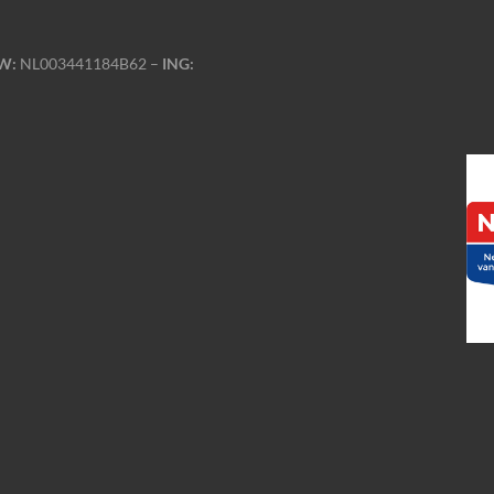
W:
NL003441184B62 –
ING: