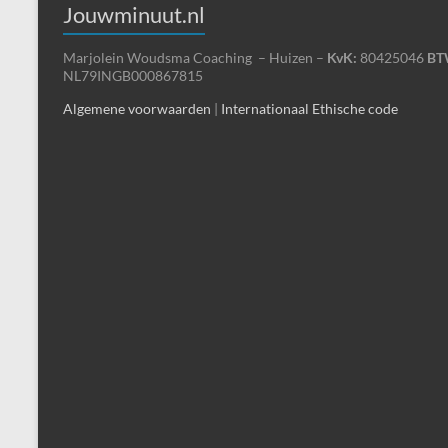
Jouwminuut.nl
Marjolein Woudsma Coaching – Huizen –
KvK:
80425046
BT
NL79INGB000867815
Algemene voorwaarden
|
Internationaal Ethische code