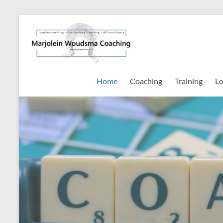
Ga
naar
Marjolein
de
Woudsma
inhoud
Coaching,
Home
Coaching
Training
Lo
training
&
HR
consultancy