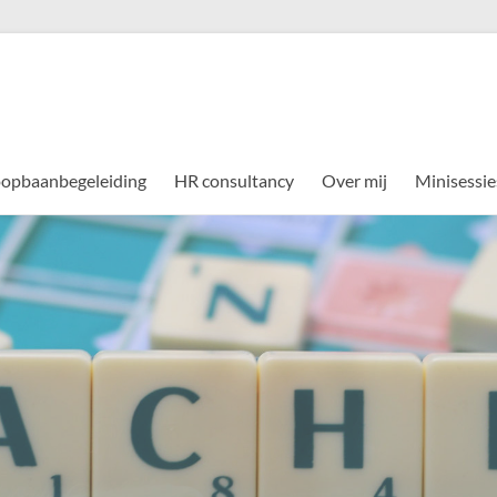
opbaanbegeleiding
HR consultancy
Over mij
Minisessie