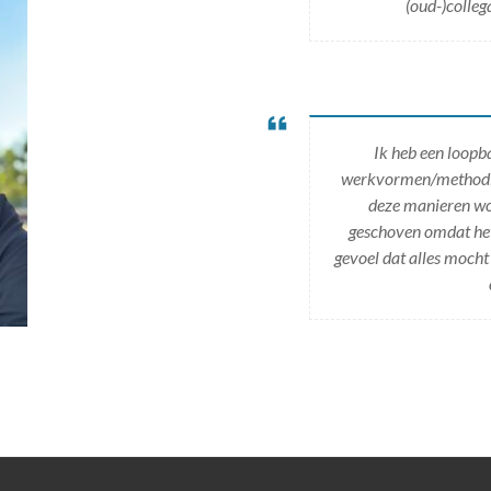
(oud-)colleg
Ik heb een loopb
werkvormen/methodiek
deze manieren wor
geschoven omdat het 
gevoel dat alles mocht