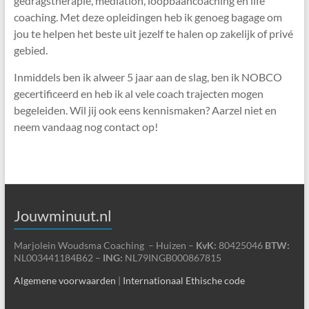
gedragstherapie, mediation, loopbaancoaching en life
coaching. Met deze opleidingen heb ik genoeg bagage om
jou te helpen het beste uit jezelf te halen op zakelijk of privé
gebied.
Inmiddels ben ik alweer 5 jaar aan de slag, ben ik NOBCO
gecertificeerd en heb ik al vele coach trajecten mogen
begeleiden. Wil jij ook eens kennismaken? Aarzel niet en
neem vandaag nog contact op!
Jouwminuut.nl
Marjolein Woudsma Coaching – Huizen –
KvK:
80425046
BTW:
NL003441184B62 –
ING:
NL79INGB000867815
Algemene voorwaarden
|
Internationaal Ethische code